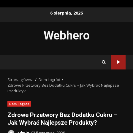
Przejdź
6 sierpnia, 2026
do
treści
Webhero
Strona główna
Dom i ogród
Zdrowe Przetwory Bez Dodatku Cukru – Jak Wybrać Najlepsze
Produkty?
Dom i ogród
Zdrowe Przetwory Bez Dodatku Cukru –
Jak Wybrać Najlepsze Produkty?
admin
5 czerwca, 2026