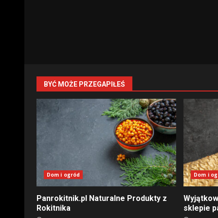
BYĆ MOŻE PRZEGAPIŁEŚ
Dom i ogród
Dom i og
Panrokitnik.pl Naturalne Produkty z
Wyjątkow
Rokitnika
sklepie p