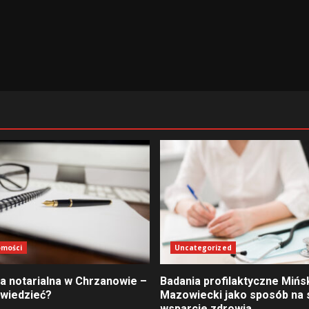
omości
Uncategorized
ia notarialna w Chrzanowie –
Badania profilaktyczne Mińs
 wiedzieć?
Mazowiecki jako sposób na 
wsparcie zdrowia