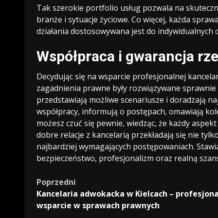
Tak szerokie portfolio usług pozwala na skutecz
branże i sytuacje życiowe. Co więcej, każda sprawa
działania dostosowywana jest do indywidualnych c
Współpraca i gwarancja rze
Decydując się na wsparcie profesjonalnej kancelar
zagadnienia prawne były rozwiązywane sprawnie i z
przedstawiają możliwe scenariusze i doradzają na
współpracy, informują o postępach, omawiają kolej
możesz czuć się pewnie, wiedząc, że każdy aspekt
dobre relacje z kancelarią przekładają się nie ty
najbardziej wymagających postępowaniach. Stawi
bezpieczeństwo, profesjonalizm oraz realną sza
Zobacz
Poprzedni
Kancelaria adwokacka w Kielcach – profesjon
wpisy
wsparcie w sprawach prawnych