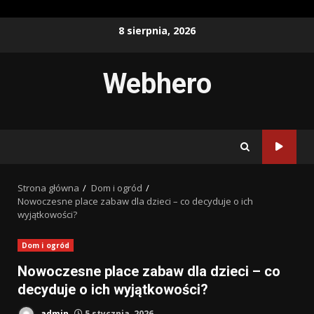
Przejdź
8 sierpnia, 2026
do
treści
Webhero
Strona główna
Dom i ogród
Nowoczesne place zabaw dla dzieci – co decyduje o ich
wyjątkowości?
Dom i ogród
Nowoczesne place zabaw dla dzieci – co
decyduje o ich wyjątkowości?
admin
5 stycznia, 2026