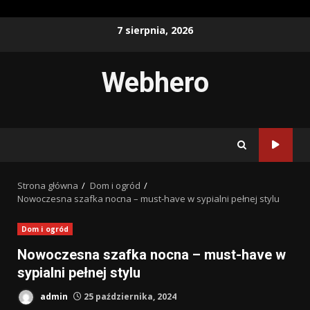
Przejdź
7 sierpnia, 2026
do
treści
Webhero
Strona główna
Dom i ogród
Nowoczesna szafka nocna – must-have w sypialni pełnej stylu
Dom i ogród
Nowoczesna szafka nocna – must-have w
sypialni pełnej stylu
admin
25 października, 2024