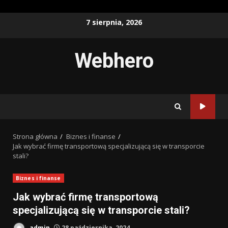
Przejdź
7 sierpnia, 2026
do
treści
Webhero
Strona główna
Biznes i finanse
Jak wybrać firmę transportową specjalizującą się w transporcie
stali?
Biznes i finanse
Jak wybrać firmę transportową
specjalizującą się w transporcie stali?
admin
28 października, 2024