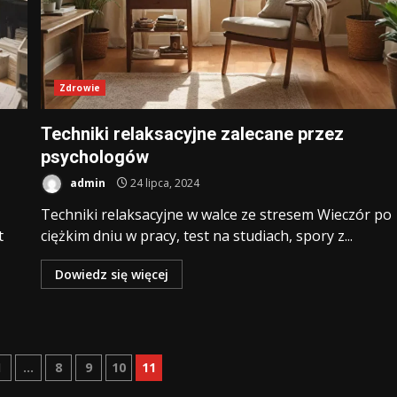
Zdrowie
Techniki relaksacyjne zalecane przez
psychologów
admin
24 lipca, 2024
Techniki relaksacyjne w walce ze stresem Wieczór po
t
ciężkim dniu w pracy, test na studiach, spory z...
Dowiedz się więcej
owanie
1
…
8
9
10
11