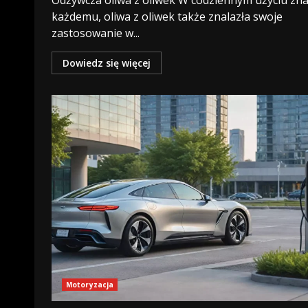
Odżywcza oliwa z oliwek W codziennym użyciu zn
każdemu, oliwa z oliwek także znalazła swoje
zastosowanie w...
Dowiedz się więcej
Motoryzacja