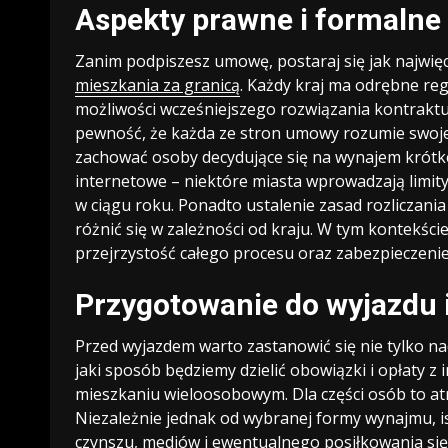
Aspekty prawne i formalne
Zanim podpiszesz umowę, postaraj się jak najwię
mieszkania za granicą
. Każdy kraj ma odrębne reg
możliwości wcześniejszego rozwiązania kontraktu
pewność, że każda ze stron umowy rozumie swoje
zachować osoby decydujące się na wynajem krótk
internetowe – niektóre miasta wprowadzają limity 
w ciągu roku. Ponadto ustalenie zasad rozliczani
różnić się w zależności od kraju. W tym kontekś
przejrzystość całego procesu oraz zabezpieczeni
Przygotowanie do wyjazdu 
Przed wyjazdem warto zastanowić się nie tylko n
jaki sposób będziemy dzielić obowiązki i opłaty z
mieszkaniu wieloosobowym. Dla części osób to atr
Niezależnie jednak od wybranej formy wynajmu, i
czynszu, mediów i ewentualnego posiłkowania się