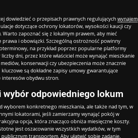
cej dowiedzieć o przepisach prawnych regulujących
wynajem
ulacje dotyczące ochrony lokatorów, wysokości kaucji czy
. Warto zapoznać się z lokalnym prawem, aby mieć
 prawa i obowiązki. Szczególną ostrożność powinny
oterminowy, na przykład poprzez popularne platformy
liczby dni, przez które właściciel może wynająć mieszkanie
a mediów, konserwacji czy ubezpieczenia może znacznie
cie kluczowe są dokładne zapisy umowy gwarantujące
e interesów obydwu stron.
i wybór odpowiedniego lokum
ad wyborem konkretnego mieszkania, ale także nad tym, w
 innymi lokatorami, jeśli zamierzamy wynająć pokój w
akcyjna opcja, która znacząco obniża miesięczne koszty.
stotne jest oszacowanie wszystkich wydatków, w tym
 publicznym transportem. Aby ułatwić sobie zadanie,