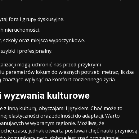
ytaj fora i grupy dyskusyjne.
ch nieruchomości.
py, szkoły oraz miejsca wypoczynkowe.
szybki i profesjonalny.
alizacji mogą uchronić nas przed przykrymi
iu parametrów lokum do własnych potrzeb: metraż, liczba
 znacząco wpłynąć na komfort codziennego życia.
i wyzwania kulturowe
 z inną kulturą, obyczajami i językiem. Choć może to
j elastyczności oraz zdolności do adaptacji. Warto
panujących w wybranym regionie. Możliwe, że
chę czasu, jednak otwarta postawa i chęć nauki przyniosą
ów komunikacyjnych, dobrze jest znać przynajmniej