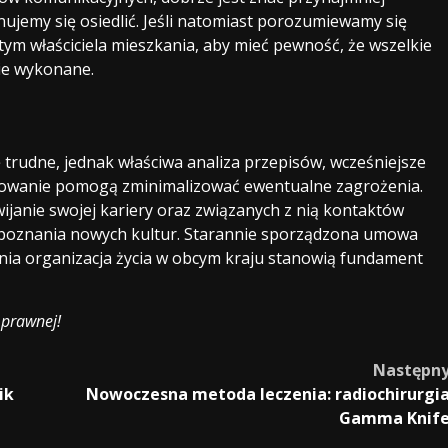
ujemy się osiedlić. Jeśli natomiast porozumiewamy się
tym właściciela mieszkania, aby mieć pewność, że wszelkie
ie wykonane.
trudne, jednak właściwa analiza przepisów, wcześniejsze
otowanie pomogą zminimalizować ewentualne zagrożenia.
janie swojej kariery oraz związanych z nią kontaktów
 poznania nowych kultur. Starannie sporządzona umowa
ia organizacja życia w obcym kraju stanowią fundament
 prawnej!
Następn
ik
Nowoczesna metoda leczenia: radiochirurgi
Gamma Knif