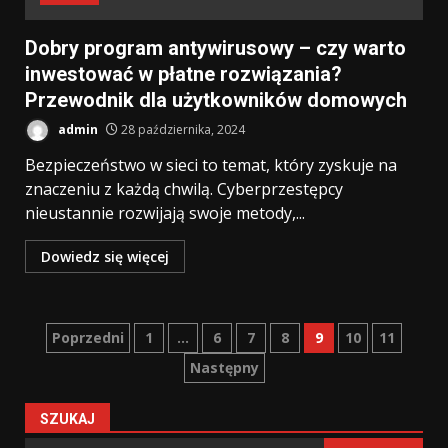
Dobry program antywirusowy – czy warto
inwestować w płatne rozwiązania?
Przewodnik dla użytkowników domowych
admin
28 października, 2024
Bezpieczeństwo w sieci to temat, który zyskuje na
znaczeniu z każdą chwilą. Cyberprzestępcy
nieustannie rozwijają swoje metody,...
Dowiedz się więcej
Stronicowanie
Poprzedni
1
…
6
7
8
9
10
11
Następny
wpisów
SZUKAJ