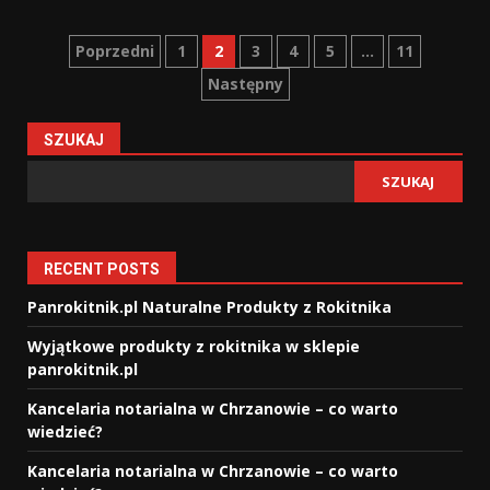
Stronicowanie
Poprzedni
1
2
3
4
5
…
11
Następny
wpisów
SZUKAJ
SZUKAJ
RECENT POSTS
Panrokitnik.pl Naturalne Produkty z Rokitnika
Wyjątkowe produkty z rokitnika w sklepie
panrokitnik.pl
Kancelaria notarialna w Chrzanowie – co warto
wiedzieć?
Kancelaria notarialna w Chrzanowie – co warto